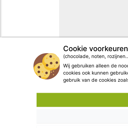
Cookie voorkeuren
(chocolade, noten, rozijnen..
Wij gebruiken alleen de noo
cookies ook kunnen gebruike
gebruik van de cookies zoa
DOMAINE DE BELEZY
132 Chemin de Maraval
84410 Bedoin - France
GPS Latitude : 44.130661010742187
GPS Longitude : 5.1876931190490723
E-mail :
belezy@libranoo.com