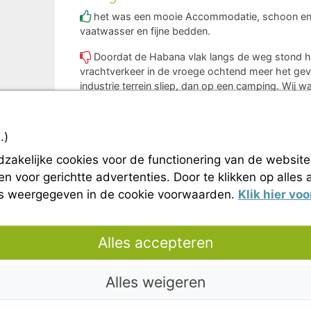
het was een mooie Accommodatie, schoon en 
vaatwasser en fijne bedden.
Doordat de Habana vlak langs de weg stond he
vrachtverkeer in de vroege ochtend meer het gev
industrie terrein sliep, dan op een camping. Wij 
maar het water in het zwembad was nog zeer ko
.)
dzakelijke cookies voor de functionering van de website
n voor gerichtte advertenties. Door te klikken op alles
ls weergegeven in de cookie voorwaarden.
Klik hier vo
France 4 Naturisme nieuwsbrief
Informatie aanvraag
Alles accepteren
Handvest voor naturistisch leven
Wettelijke bepalingen
Alles weigeren
Uitreksel van de Algemene Huurvoorwaarden
Fotocredits