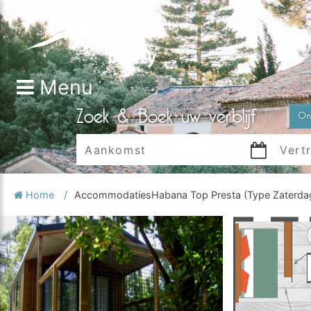
Menu
Zoek & Boek uw verblijf
On
Home
Accommodaties
Habana Top Presta (Type Zaterda