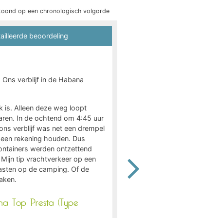
toond op een chronologisch volgorde
8,75
ailleerde beoordeling
/ 10
Dick P
Ons verblijf in de Habana
Gepubliceerd op 14/07/2026
Couple
Verblijfstype :
k is. Alleen deze weg loopt
Plaatstype :
varen. In de ochtend om 4:45 uur
Habana Top Presta (Type Zater
ons verblijf was net een drempel
Verblijfsperiode :
geen rekening houden. Dus
van 27/06/2026 tot 11/07/202
 Containers werden ontzettend
Mijn tip vrachtverkeer op een
gasten op de camping. Of de
aken.
a Top Presta (Type