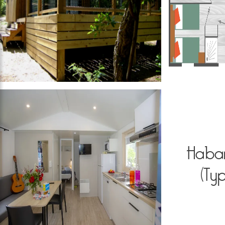
Haba
(Ty