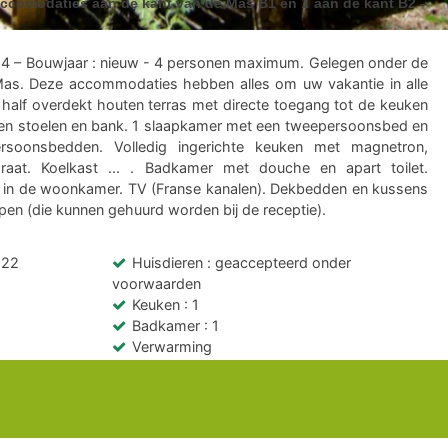
comodaties aan de kant van de Mas B1 en 1 aan de kant B2 –
: 4 – Bouwjaar : nieuw - 4 personen maximum. Gelegen onder de
as. Deze accommodaties hebben alles om uw vakantie in alle
half overdekt houten terras met directe toegang tot de keuken
 en stoelen en bank. 1 slaapkamer met een tweepersoonsbed en
soonsbedden. Volledig ingerichte keuken met magnetron,
raat. Koelkast ... . Badkamer met douche en apart toilet.
g in de woonkamer. TV (Franse kanalen). Dekbedden en kussens
pen (die kunnen gehuurd worden bij de receptie).
 22
Huisdieren
: geaccepteerd onder
voorwaarden
Keuken
: 1
Badkamer
: 1
Verwarming
Televisie
Terras
: 1