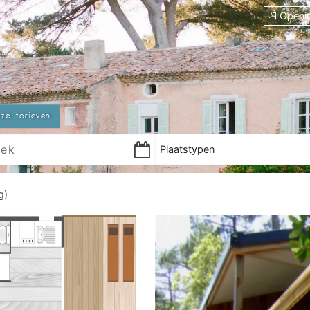
Openi
ze tarieven
Plaatstypen
g)