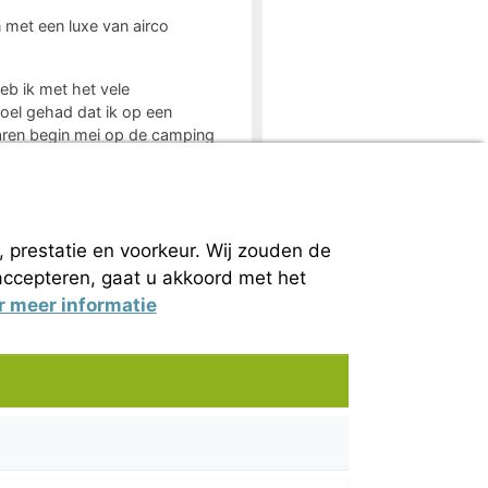
met een luxe van airco
b ik met het vele
oel gehad dat ik op een
waren begin mei op de camping
ud in alle zwembaden.
, prestatie en voorkeur. Wij zouden de
 accepteren, gaat u akkoord met het
or meer informatie
Onze partners