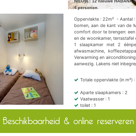
NIEUW : 12 nieuwe HABANA ac
4 personen
Oppervlakte : 22m² - Aantal 
bomen, aan de kant van de M
comfort door te brengen: een 
en de woonkamer, terrastafel
1 slaapkamer met 2 éénper
afwasmachine, koffiezetappa
Verwarming en airconditionin
aanwezig. Lakens niet inbegre
Totale oppervlakte (in m²)
:
Aparte slaapkamers
: 2
Vaatwasser
: 1
toilet
: 1
Airconditioning
Beschikbaarheid & online reserveren
Collectieve wifi