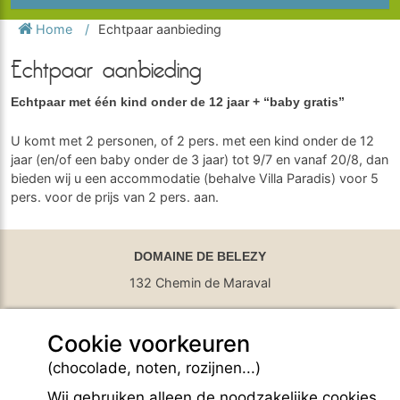
Home
Echtpaar aanbieding
Echtpaar aanbieding
Echtpaar met één kind onder de 12 jaar + “baby gratis”
U komt met 2 personen, of 2 pers. met een kind onder de 12
jaar (en/of een baby onder de 3 jaar) tot 9/7 en vanaf 20/8, dan
bieden wij u een accommodatie (behalve Villa Paradis) voor 5
pers. voor de prijs van 2 pers. aan.
DOMAINE DE BELEZY
132 Chemin de Maraval
84410 Bedoin - France
Cookie voorkeuren
GPS Latitude : 44.130661010742187
GPS Longitude : 5.1876931190490723
(chocolade, noten, rozijnen...)
E-mail :
belezy@libranoo.com
Tél : +33(0)4 90 65 60 18
Wij gebruiken alleen de noodzakelijke cookies