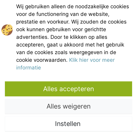
Tél : +33(0)4 90 65 60 18
Wij gebruiken alleen de noodzakelijke cookies
voor de functionering van de website,
France 4 Naturisme nieuwsbrief
prestatie en voorkeur. Wij zouden de cookies
Informatie aanvraag
ook kunnen gebruiken voor gerichtte
Handvest voor naturistisch leven
advertenties. Door te klikken op alles
Wettelijke bepalingen
accepteren, gaat u akkoord met het gebruik
Uitreksel van de Algemene Huurvoorwaarden
van de cookies zoals weergegeven in de
Fotocredits
cookie voorwaarden.
Klik hier voor meer
Contact
informatie
Onze partners
Alles accepteren
Alles weigeren
Instellen
Copyright © 2021 – Domaine de Bélézy. All rights reserved. All media and
pictures are the properties of their respective owners. Photos and maps are
not contractual.