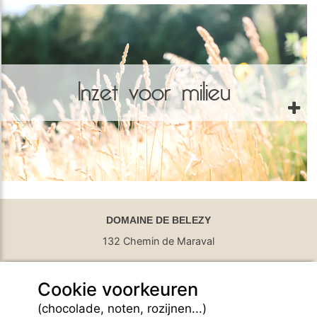
Inzet voor milieu
DOMAINE DE BELEZY
132 Chemin de Maraval
84410 Bedoin - France
Cookie voorkeuren
GPS Latitude : 44.130661010742187
GPS Longitude : 5.1876931190490723
(chocolade, noten, rozijnen...)
E-mail :
belezy@libranoo.com