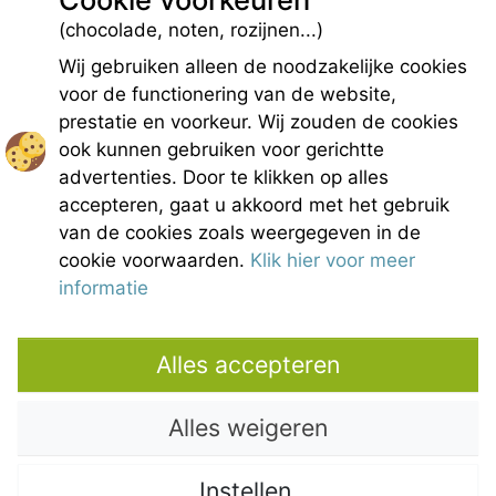
GPS Longitude : 5.1876931190490723
(chocolade, noten, rozijnen...)
E-mail :
belezy@libranoo.com
Tél : +33(0)4 90 65 60 18
Wij gebruiken alleen de noodzakelijke cookies
voor de functionering van de website,
France 4 Naturisme nieuwsbrief
prestatie en voorkeur. Wij zouden de cookies
Informatie aanvraag
ook kunnen gebruiken voor gerichtte
Handvest voor naturistisch leven
advertenties. Door te klikken op alles
Wettelijke bepalingen
accepteren, gaat u akkoord met het gebruik
Uitreksel van de Algemene Huurvoorwaarden
van de cookies zoals weergegeven in de
Fotocredits
cookie voorwaarden.
Klik hier voor meer
Contact
informatie
Onze partners
Alles accepteren
Alles weigeren
Instellen
Copyright © 2021 – Domaine de Bélézy. All rights reserved. All media and