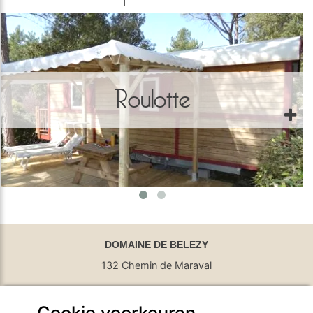
Roulotte
DOMAINE DE BELEZY
132 Chemin de Maraval
84410 Bedoin - France
Cookie voorkeuren
GPS Latitude : 44.130661010742187