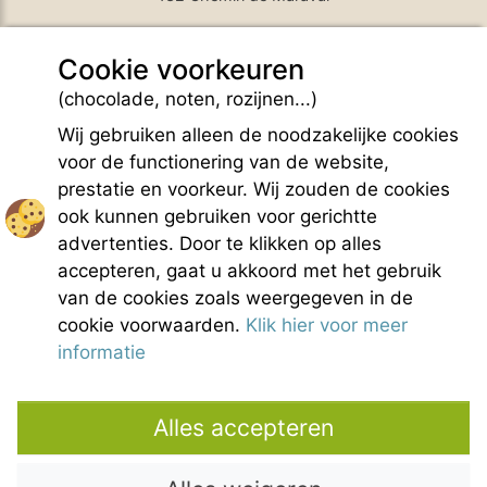
84410 Bedoin - France
Cookie voorkeuren
GPS Latitude : 44.130661010742187
GPS Longitude : 5.1876931190490723
(chocolade, noten, rozijnen...)
E-mail :
belezy@libranoo.com
Tél : +33(0)4 90 65 60 18
Wij gebruiken alleen de noodzakelijke cookies
voor de functionering van de website,
France 4 Naturisme nieuwsbrief
prestatie en voorkeur. Wij zouden de cookies
Informatie aanvraag
ook kunnen gebruiken voor gerichtte
Handvest voor naturistisch leven
advertenties. Door te klikken op alles
Wettelijke bepalingen
accepteren, gaat u akkoord met het gebruik
Uitreksel van de Algemene Huurvoorwaarden
van de cookies zoals weergegeven in de
Fotocredits
cookie voorwaarden.
Klik hier voor meer
Contact
informatie
Onze partners
Alles accepteren